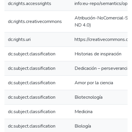
dc.rights.accessrights
info:eu-repo/semantics/op
Atribución-NoComercial-Sin
dc.rights.creativecommons
ND 4.0)
dc.rights.uri
https://creativecommons.org
dc.subject.classification
Historias de inspiración
dc.subject.classification
Dedicación – perseverancia
dc.subject.classification
Amor por la ciencia
dc.subject.classification
Biotecnología
dc.subject.classification
Medicina
dc.subject.classification
Biología