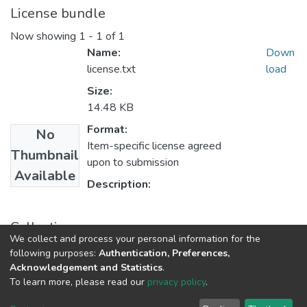
License bundle
Now showing
1 - 1 of 1
Name:
Down
license.txt
load
Size:
14.48 KB
Format:
No
Item-specific license agreed
Thumbnail
upon to submission
Available
Description:
Collections
We collect and process your personal information for the
2.2.2. Apropiación Social del Conocimiento
following purposes:
Authentication, Preferences,
Acknowledgement and Statistics
.
To learn more, please read our
privacy policy
.
DSpace software
copyright © 2002-2026
LYRASIS
Cookie
Privacy
End User
Send