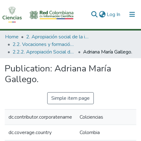
(current)
Log In
Communities & Collections
Home
2. Apropiación social de la información en Ciencia Tecnología e Innovación
2.2. Vocaciones y formación de la CTeI
All of DSpace
2.2.2. Apropiación Social del Conocimiento
Adriana María Gallego.
Statistics
Publication:
Adriana María
Gallego.
Simple item page
dc.contributor.corporatename
Colciencias
dc.coverage.country
Colombia