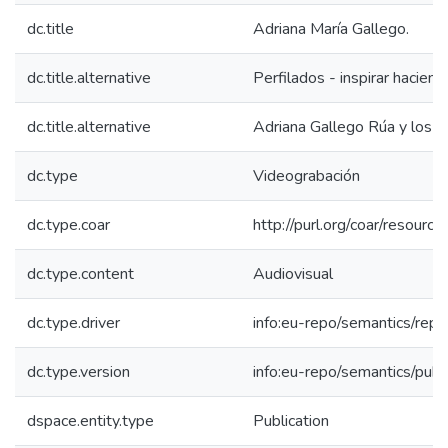
dc.title
Adriana María Gallego.
dc.title.alternative
Perfilados - inspirar haciend
dc.title.alternative
Adriana Gallego Rúa y los p
dc.type
Videograbación
dc.type.coar
http://purl.org/coar/resourc
dc.type.content
Audiovisual
dc.type.driver
info:eu-repo/semantics/repo
dc.type.version
info:eu-repo/semantics/publ
dspace.entity.type
Publication