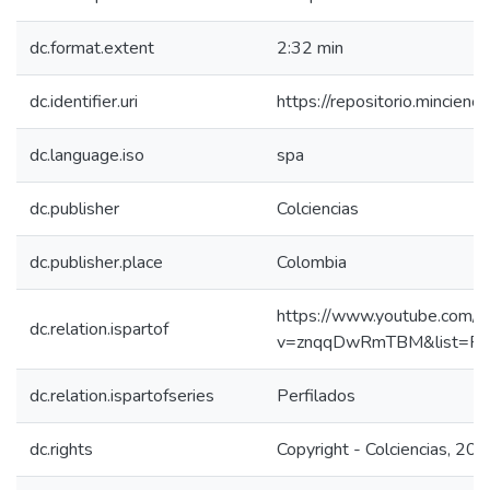
dc.format.extent
2:32 min
dc.identifier.uri
https://repositorio.mincie
dc.language.iso
spa
dc.publisher
Colciencias
dc.publisher.place
Colombia
https://www.youtube.com/w
dc.relation.ispartof
v=znqqDwRmTBM&list=PL
dc.relation.ispartofseries
Perfilados
dc.rights
Copyright - Colciencias, 20