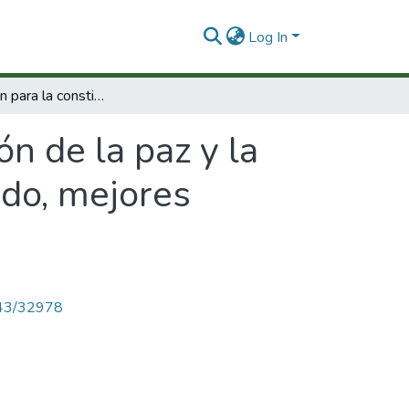
Log In
Investigación para la constitución de la paz y la convivencia, concurso Hernán Henao Delgado, mejores propuestas monográficas de pregrado.
ón de la paz y la
do, mejores
4143/32978