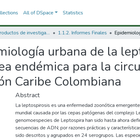
lections
All of DSpace
Statistics
1.1 Productos de investigación
1.1.2. Informes Finales
iología urbana de la lep
a endémica para la circu
ón Caribe Colombiana
Abstract
La leptospirosis es una enfermedad zoonótica emergente 
mundial causada por las cepas patógenas del complejo Lep
genomoespecies de Leptospira han sido hasta ahora defin
secuencias de ADN; por razones prácticas y característic
sido descritos y agrupados en 24 serogrupos. Las espec