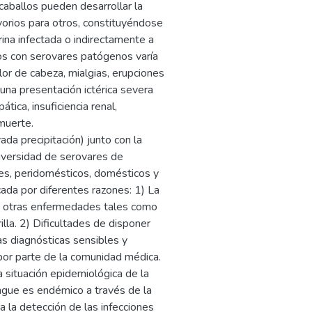
caballos pueden desarrollar la
orios para otros, constituyéndose
rina infectada o indirectamente a
os con serovares patógenos varía
lor de cabeza, mialgias, erupciones
 una presentación ictérica severa
ica, insuficiencia renal,
muerte.
ada precipitación) junto con la
diversidad de serovares de
res, peridomésticos, domésticos y
da por diferentes razones: 1) La
r a otras enfermedades tales como
rilla. 2) Dificultades de disponer
as diagnósticas sensibles y
por parte de la comunidad médica.
a situación epidemiológica de la
ngue es endémico a través de la
a la detección de las infecciones