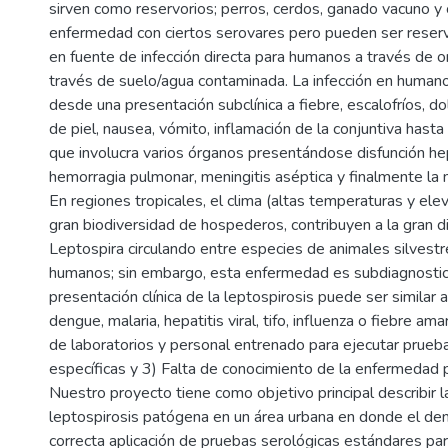
sirven como reservorios; perros, cerdos, ganado vacuno y 
enfermedad con ciertos serovares pero pueden ser reserv
en fuente de infección directa para humanos a través de o
través de suelo/agua contaminada. La infección en human
desde una presentación subclínica a fiebre, escalofríos, do
de piel, nausea, vómito, inflamación de la conjuntiva hasta
que involucra varios órganos presentándose disfunción hepát
hemorragia pulmonar, meningitis aséptica y finalmente la 
En regiones tropicales, el clima (altas temperaturas y elev
gran biodiversidad de hospederos, contribuyen a la gran 
Leptospira circulando entre especies de animales silvest
humanos; sin embargo, esta enfermedad es subdiagnostica
presentación clínica de la leptospirosis puede ser simila
dengue, malaria, hepatitis viral, tifo, influenza o fiebre ama
de laboratorios y personal entrenado para ejecutar prueb
específicas y 3) Falta de conocimiento de la enfermedad 
Nuestro proyecto tiene como objetivo principal describir l
leptospirosis patógena en un área urbana en donde el de
correcta aplicación de pruebas serológicas estándares par