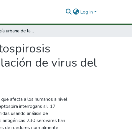
Log In
Epidemiología urbana de la leptospirosis patógena en un área endémica para la circulación de virus del dengue en la Región Caribe Colombiana
tospirosis
lación de virus del
que afecta a los humanos a nivel
tospira interrogans s.l; 17
idas usando análisis de
as antigénicas 230 serovares han
ies de roedores normalmente