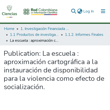
(current)
Log In
Communities & Collections
Home
1. Investigación Financiada con Recursos Públicos
1.1 Productos de investigación
1.1.2. Informes Finales
All of DSpace
La escuela : aproximación cartográfica a la instauración de disponibilidad para la violencia como efecto de socialización.
Statistics
Publication:
La escuela :
aproximación cartográfica a la
instauración de disponibilidad
para la violencia como efecto de
socialización.