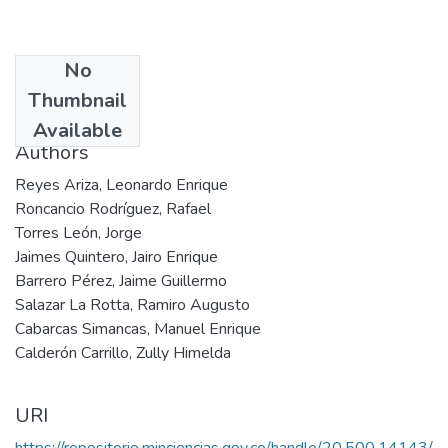
No
Date
Thumbnail
2003
Available
Authors
Reyes Ariza, Leonardo Enrique
Roncancio Rodríguez, Rafael
Torres León, Jorge
Jaimes Quintero, Jairo Enrique
Barrero Pérez, Jaime Guillermo
Salazar La Rotta, Ramiro Augusto
Cabarcas Simancas, Manuel Enrique
Calderón Carrillo, Zully Himelda
URI
https://repositorio.minciencias.gov.co/handle/20.500.14143/