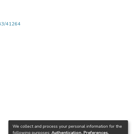
4143/41264
We collect and process your personal information for the
following purposes:
Authentication, Preferences,