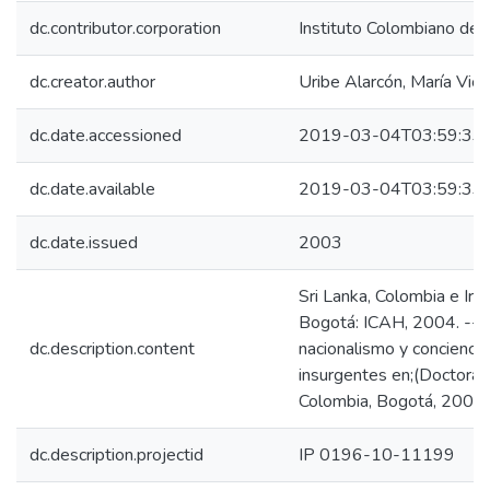
dc.contributor.corporation
Instituto Colombiano de 
dc.creator.author
Uribe Alarcón, María Vict
dc.date.accessioned
2019-03-04T03:59:33
dc.date.available
2019-03-04T03:59:33
dc.date.issued
2003
Sri Lanka, Colombia e Irla
Bogotá: ICAH, 2004. -- 23
dc.description.content
nacionalismo y conciencia
insurgentes en;(Doctorad
Colombia, Bogotá, 2004.
dc.description.projectid
IP 0196-10-11199