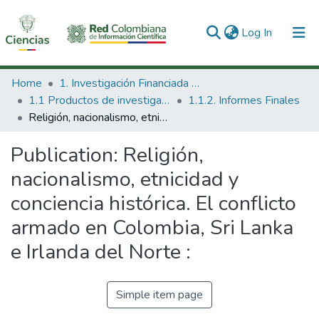
(current)
Log In
Communities & Collections
Home
1. Investigación Financiada con Recursos Públicos
1.1 Productos de investigación
1.1.2. Informes Finales
All of DSpace
Religión, nacionalismo, etnicidad y conciencia histórica. El conflicto armado en Colombia, Sri Lanka e Irlanda del Norte :
Statistics
Publication:
Religión,
nacionalismo, etnicidad y
conciencia histórica. El conflicto
armado en Colombia, Sri Lanka
e Irlanda del Norte :
Simple item page