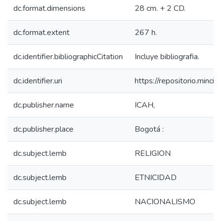
dc.format.dimensions
28 cm. + 2 CD.
dc.format.extent
267 h.
dc.identifier.bibliographicCitation
Incluye bibliografia.
dc.identifier.uri
https://repositorio.min
dc.publisher.name
ICAH,
dc.publisher.place
Bogotá :
dc.subject.lemb
RELIGION
dc.subject.lemb
ETNICIDAD
dc.subject.lemb
NACIONALISMO