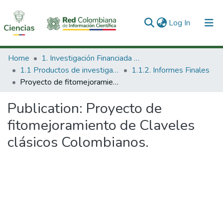
(current)
Log In
Communities & Collections
Home
1. Investigación Financiada con Recursos Públicos
1.1 Productos de investigación
1.1.2. Informes Finales
All of DSpace
Proyecto de fitomejoramiento de Claveles clásicos Colombianos.
Statistics
Publication:
Proyecto de
fitomejoramiento de Claveles
clásicos Colombianos.