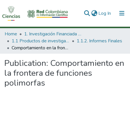
(current)
Log In
Communities & Collections
Home
1. Investigación Financiada con Recursos Públicos
1.1 Productos de investigación
1.1.2. Informes Finales
All of DSpace
Comportamiento en la frontera de funciones polimorfas
Statistics
Publication:
Comportamiento en
la frontera de funciones
polimorfas