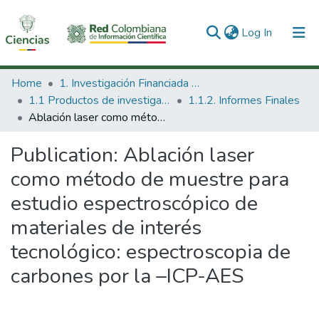
(current)
Log In
Communities & Collections
Home
1. Investigación Financiada con Recursos Públicos
1.1 Productos de investigación
1.1.2. Informes Finales
All of DSpace
Ablación laser como método de muestre para estudio espectroscópico de materiales de interés tecnológico: espectroscopia de carbones por la –ICP-AES
Statistics
Publication:
Ablación laser
como método de muestre para
estudio espectroscópico de
materiales de interés
tecnológico: espectroscopia de
carbones por la –ICP-AES