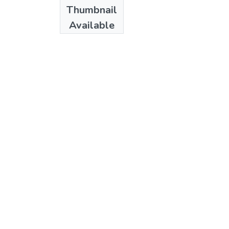
Date
Thumbnail
1988
Available