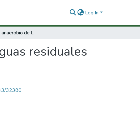
Log In
Tratamiento anaerobio de las aguas residuales domesticas
guas residuales
4143/32380