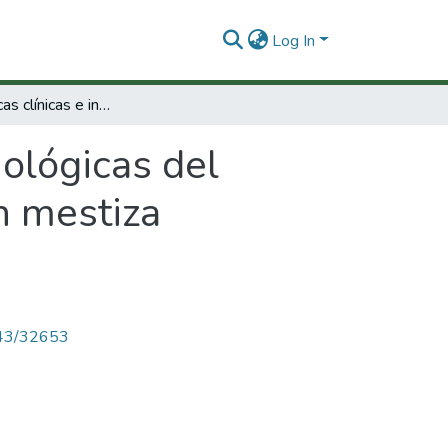
Log In
Características clínicas e inmunológicas del síndrome de Sjorgren primario en población mestiza colombiana
nológicas del
n mestiza
4143/32653