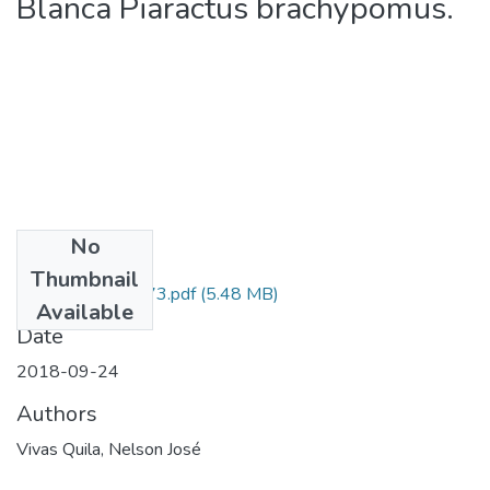
Blanca Piaractus brachypomus.
No
Files
Thumbnail
110371353073.pdf
(5.48 MB)
Available
Date
2018-09-24
Authors
Vivas Quila, Nelson José