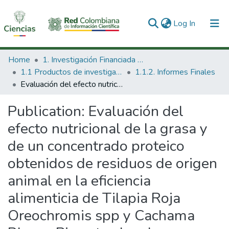
(current)
Log In
Communities & Collections
Home
1. Investigación Financiada con Recursos Públicos
1.1 Productos de investigación
1.1.2. Informes Finales
All of DSpace
Evaluación del efecto nutricional de la grasa y de un concentrado proteico obtenidos de residuos de origen animal en la eficiencia alimenticia de Tilapia Roja Oreochromis spp y Cachama Blanca Piaractus brachypomus.
Statistics
Publication:
Evaluación del
efecto nutricional de la grasa y
de un concentrado proteico
obtenidos de residuos de origen
animal en la eficiencia
alimenticia de Tilapia Roja
Oreochromis spp y Cachama