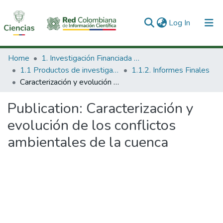
(current)
Log In
Communities & Collections
Home
1. Investigación Financiada con Recursos Públicos
1.1 Productos de investigación
1.1.2. Informes Finales
All of DSpace
Caracterización y evolución de los conflictos ambientales de la cuenca
Statistics
Publication:
Caracterización y
evolución de los conflictos
ambientales de la cuenca