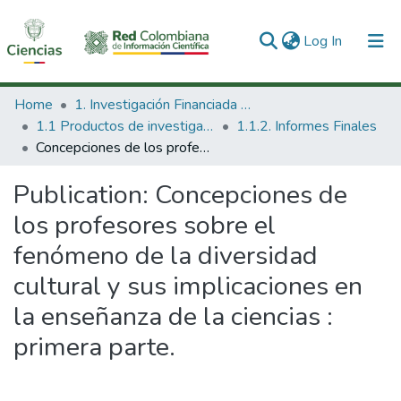
(current)
Log In
Communities & Collections
Home
1. Investigación Financiada con Recursos Públicos
1.1 Productos de investigación
1.1.2. Informes Finales
All of DSpace
Concepciones de los profesores sobre el fenómeno de la diversidad cultural y sus implicaciones en la enseñanza de la ciencias : primera parte.
Statistics
Publication:
Concepciones de
los profesores sobre el
fenómeno de la diversidad
cultural y sus implicaciones en
la enseñanza de la ciencias :
primera parte.