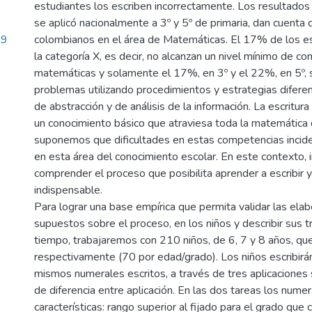
estudiantes los escriben incorrectamente. Los resultado
se aplicó nacionalmente a 3º y 5º de primaria, dan cuenta 
29
colombianos en el área de Matemáticas. El 17% de los es
la categoría X, es decir, no alcanzan un nivel mínimo de c
matemáticas y solamente el 17%, en 3º y el 22%, en 5º, 
problemas utilizando procedimientos y estrategias diferenc
de abstracción y de análisis de la información. La escritur
un conocimiento básico que atraviesa toda la matemática de
suponemos que dificultades en estas competencias incid
en esta área del conocimiento escolar. En este contexto, 
comprender el proceso que posibilita aprender a escribir 
indispensable.
Para lograr una base empírica que permita validar las ela
supuestos sobre el proceso, en los niños y describir sus 
tiempo, trabajaremos con 210 niños, de 6, 7 y 8 años, que 
respectivamente (70 por edad/grado). Los niños escribirá
mismos numerales escritos, a través de tres aplicacione
de diferencia entre aplicación. En las dos tareas los nume
características: rango superior al fijado para el grado que 