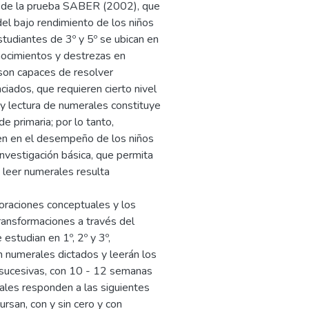
s de la prueba SABER (2002), que
del bajo rendimiento de los niños
tudiantes de 3º y 5º se ubican en
onocimientos y destrezas en
son capaces de resolver
iados, que requieren cierto nivel
a y lectura de numerales constituye
 primaria; por lo tanto,
en en el desempeño de los niños
investigación básica, que permita
y leer numerales resulta
boraciones conceptuales y los
transformaciones a través del
estudian en 1º, 2º y 3º,
n numerales dictados y leerán los
s sucesivas, con 10 - 12 semanas
rales responden a las siguientes
cursan, con y sin cero y con