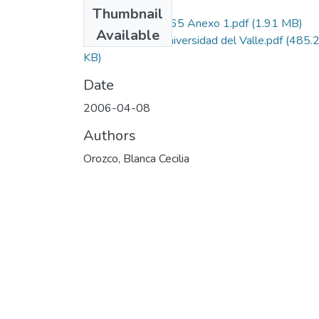
Files
Thumbnail
1106-10-14765 Anexo 1.pdf
(1.91 MB)
Available
Autorizacion Universidad del Valle.pdf
(485.
KB)
Date
2006-04-08
Authors
Orozco, Blanca Cecilia