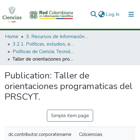
(current)
Log In
Communities & Collections
Home
3. Recursos de Información Científica y Tecnológica
3.2.1. Políticas, estudios, evaluaciones e indicadores de CTeI
All of DSpace
Políticas de Ciencia, Tecnología e Innovación
Taller de orientaciones programaticas del PRSCYT.
Statistics
Publication:
Taller de
orientaciones programaticas del
PRSCYT.
Simple item page
dc.contributor.corporatename
Colciencias