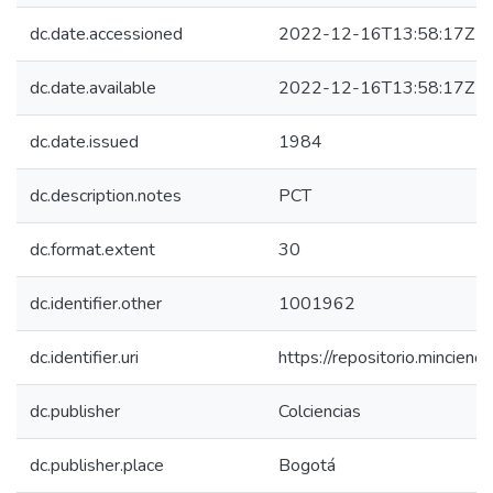
dc.date.accessioned
2022-12-16T13:58:17Z
dc.date.available
2022-12-16T13:58:17Z
dc.date.issued
1984
dc.description.notes
PCT
dc.format.extent
30
dc.identifier.other
1001962
dc.identifier.uri
https://repositorio.mincie
dc.publisher
Colciencias
dc.publisher.place
Bogotá