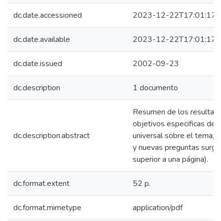
dc.date.accessioned
2023-12-22T17:01:17Z
dc.date.available
2023-12-22T17:01:17Z
dc.date.issued
2002-09-23
dc.description
1 documento
Resumen de los resultado
objetivos especificas del
dc.description.abstract
universal sobre el tema, p
y nuevas preguntas surgi
superior a una página).
dc.format.extent
52 p.
dc.format.mimetype
application/pdf