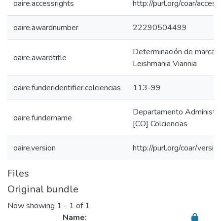
oaire.accessrights
http://purl.org/coar/acces
oaire.awardnumber
22290504499
Determinación de marcado
oaire.awardtitle
Leishmania Viannia
oaire.funderidentifier.colciencias
113-99
Departamento Administrati
oaire.fundername
[CO] Colciencias
oaire.version
http://purl.org/coar/ver
Files
Original bundle
Now showing
1 - 1 of 1
Name: