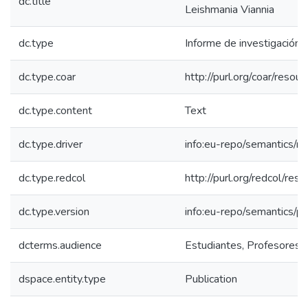
dc.title
Leishmania Viannia
dc.type
Informe de investigación
dc.type.coar
http://purl.org/coar/reso
dc.type.content
Text
dc.type.driver
info:eu-repo/semantics/re
dc.type.redcol
http://purl.org/redcol/res
dc.type.version
info:eu-repo/semantics/p
dcterms.audience
Estudiantes, Profesores, 
dspace.entity.type
Publication