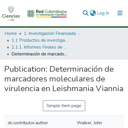
(current)
Log In
Communities & Collections
Home
1. Investigación Financiada con Recursos Públicos
1.1 Productos de investigación
All of DSpace
1.1.1. Informes Finales de Proyectos de Investigación
Determinación de marcadores moleculares de virulencia en Leishmania Viannia
Statistics
Publication:
Determinación de
marcadores moleculares de
virulencia en Leishmania Viannia
Simple item page
dc.contributor.author
Walker, John