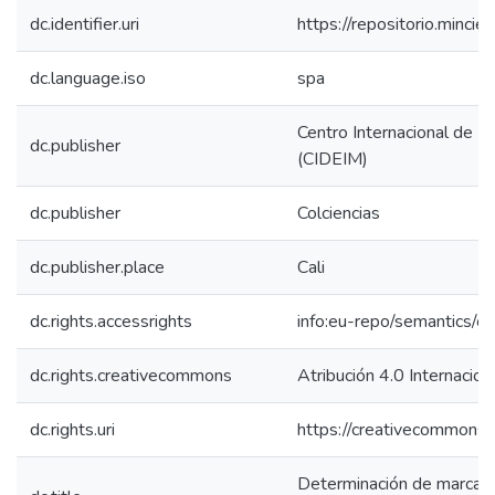
dc.identifier.uri
https://repositorio.minc
dc.language.iso
spa
Centro Internacional de E
dc.publisher
(CIDEIM)
dc.publisher
Colciencias
dc.publisher.place
Cali
dc.rights.accessrights
info:eu-repo/semantics/
dc.rights.creativecommons
Atribución 4.0 Internacion
dc.rights.uri
https://creativecommons.o
Determinación de marcado