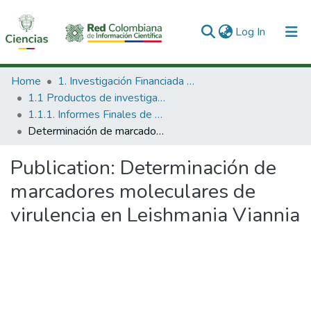
(current)
Log In
Communities & Collections
Home
1. Investigación Financiada con Recursos Públicos
1.1 Productos de investigación
All of DSpace
1.1.1. Informes Finales de Proyectos de Investigación
Determinación de marcadores moleculares de virulencia en Leishmania Viannia
Statistics
Publication:
Determinación de
marcadores moleculares de
virulencia en Leishmania Viannia