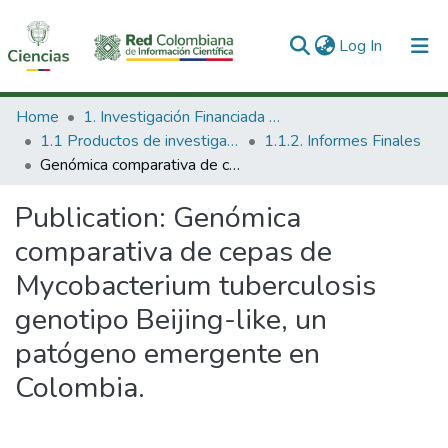
(current)
Log In
Communities & Collections
Home
1. Investigación Financiada con Recursos Públicos
1.1 Productos de investigación
1.1.2. Informes Finales
All of DSpace
Genómica comparativa de cepas de Mycobacterium tuberculosis genotipo Beijing-like, un patógeno emergente en Colombia.
Statistics
Publication:
Genómica
comparativa de cepas de
Mycobacterium tuberculosis
genotipo Beijing-like, un
patógeno emergente en
Colombia.