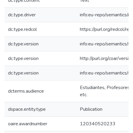
dc.type.content
Text
dc.type.driver
info:eu-repo/semantics/re
dc.type.redcol
https://purl.org/redcol/r
dc.type.version
info:eu-repo/semantics/s
dc.type.version
http://purl.org/coar/ver
dc.type.version
info:eu-repo/semantics/s
Estudiantes, Profesores, 
dcterms.audience
etc.
dspace.entity.type
Publication
oaire.awardnumber
120340520233