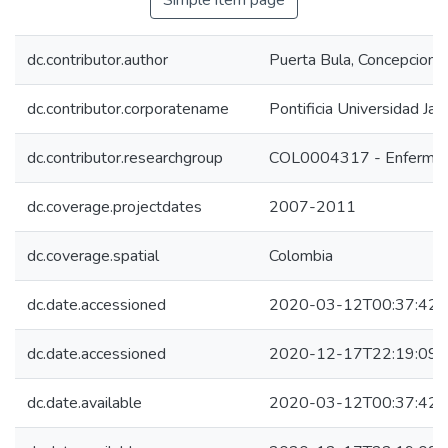
Simple item page
dc.contributor.author
Puerta Bula, Concepcion J
dc.contributor.corporatename
Pontificia Universidad Ja
dc.contributor.researchgroup
COL0004317 - Enfermeda
dc.coverage.projectdates
2007-2011
dc.coverage.spatial
Colombia
dc.date.accessioned
2020-03-12T00:37:42Z
dc.date.accessioned
2020-12-17T22:19:09Z
dc.date.available
2020-03-12T00:37:42Z