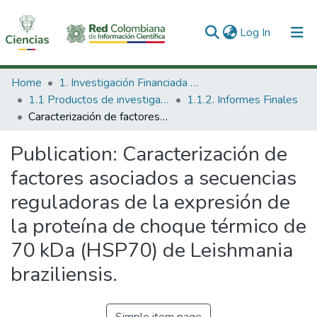
(current)
Log In
Communities & Collections
Home
1. Investigación Financiada con Recursos Públicos
1.1 Productos de investigación
1.1.2. Informes Finales
All of DSpace
Caracterización de factores asociados a secuencias reguladoras de la expresión de la proteína de choque térmico de 70 kDa (HSP70) de Leishmania braziliensis.
Statistics
Publication:
Caracterización de
factores asociados a secuencias
reguladoras de la expresión de
la proteína de choque térmico de
70 kDa (HSP70) de Leishmania
braziliensis.