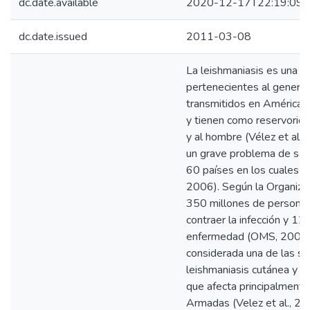
dc.date.available
2020-12-17T22:19:09Z
dc.date.issued
2011-03-08
La leishmaniasis es una p
pertenecientes al genero 
transmitidos en América 
y tienen como reservorios
y al hombre (Vélez et al.,
un grave problema de sal
60 países en los cuales e
2006). Según la Organiza
350 millones de personas
contraer la infección y 1
enfermedad (OMS, 2006). E
considerada una de las se
leishmaniasis cutánea y 
que afecta principalmente
Armadas (Velez et al., 2