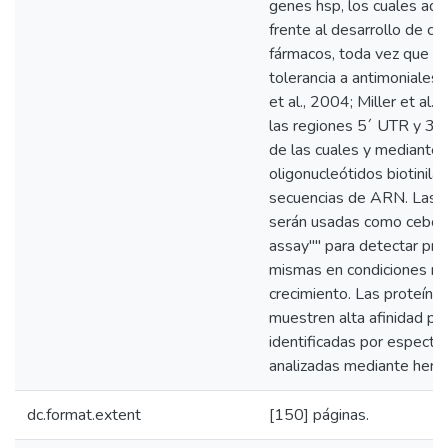
genes hsp, los cuales ade
frente al desarrollo de ce
fármacos, toda vez que l
tolerancia a antimoniales
et al., 2004; Miller et al.,
las regiones 5´ UTR y 3´ 
de las cuales y mediante t
oligonucleótidos biotinil
secuencias de ARN. Las 
serán usadas como cebo 
assay"" para detectar prot
mismas en condiciones no
crecimiento. Las proteínas
muestren alta afinidad p
identificadas por espectr
analizadas mediante herra
dc.format.extent
[150] páginas.