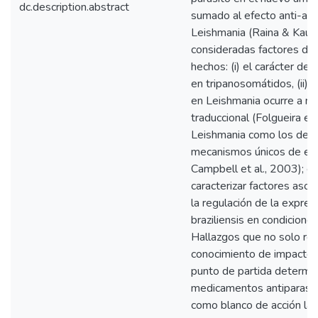
dc.description.abstract
sumado al efecto anti-ap
Leishmania (Raina & Kaur,
consideradas factores de 
hechos: (i) el carácter de
en tripanosomátidos, (ii) 
en Leishmania ocurre a niv
traduccional (Folgueira et 
Leishmania como los dem
mecanismos únicos de exp
Campbell et al., 2003); e
caracterizar factores asoc
la regulación de la expre
braziliensis en condicion
Hallazgos que no solo re
conocimiento de impacto m
punto de partida determin
medicamentos antiparasita
como blanco de acción la 