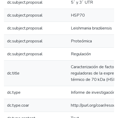
dc.subject.proposal
5´ y 3´ UTR
dc.subject.proposal
HSP70
dc.subject.proposal
Leishmania braziliensis
dc.subject.proposal
Proteómica
dc.subject.proposal
Regulación
Caracterización de factor
dc.title
reguladoras de la expresi
térmico de 70 kDa (HSP70
dc.type
Informe de investigación
dc.type.coar
http://purl.org/coar/reso