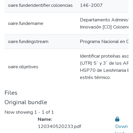
oaire.funderidentifier.colciencias
146-2007
Departamento Administrat
oaire.fundername
Innovación [CO] Colcienci
oaire.fundingstream
Programa Nacional en Cie
Identificar proteínas asoc
(UTR) 5´ y 3´ de los ARN
oaire.objetives
HSP70 de Leishmania braz
estrés térmico.
Files
Original bundle
Now showing
1 - 1 of 1
Name:
120340520233.pdf
Down