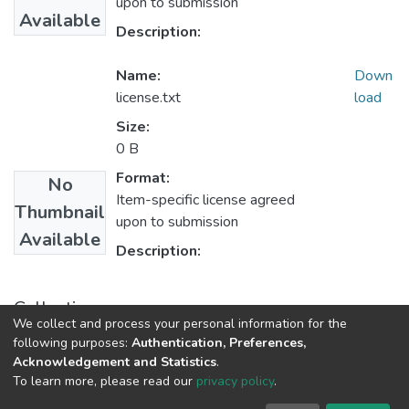
upon to submission
Available
Description:
Name:
Down
license.txt
load
Size:
0 B
Format:
No
Item-specific license agreed
Thumbnail
upon to submission
Available
Description:
Collections
We collect and process your personal information for the
1.1.2. Informes Finales
following purposes:
Authentication, Preferences,
Acknowledgement and Statistics
.
To learn more, please read our
privacy policy
.
DSpace software
copyright © 2002-2026
LYRASIS