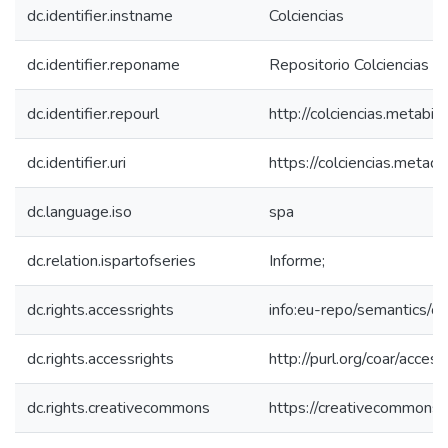
dc.identifier.instname
Colciencias
dc.identifier.reponame
Repositorio Colciencias
dc.identifier.repourl
http://colciencias.metabib
dc.identifier.uri
https://colciencias.meta
dc.language.iso
spa
dc.relation.ispartofseries
Informe;
dc.rights.accessrights
info:eu-repo/semantics/
dc.rights.accessrights
http://purl.org/coar/acces
dc.rights.creativecommons
https://creativecommons.o