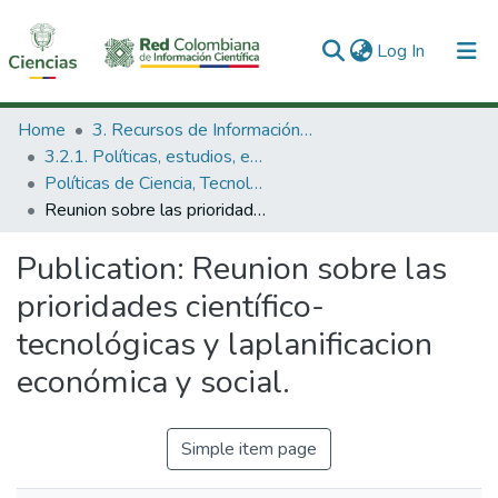
(current)
Log In
Communities & Collections
Home
3. Recursos de Información Científica y Tecnológica
3.2.1. Políticas, estudios, evaluaciones e indicadores de CTeI
All of DSpace
Políticas de Ciencia, Tecnología e Innovación
Reunion sobre las prioridades científico-tecnológicas y laplanificacion económica y social.
Statistics
Publication:
Reunion sobre las
prioridades científico-
tecnológicas y laplanificacion
económica y social.
Simple item page