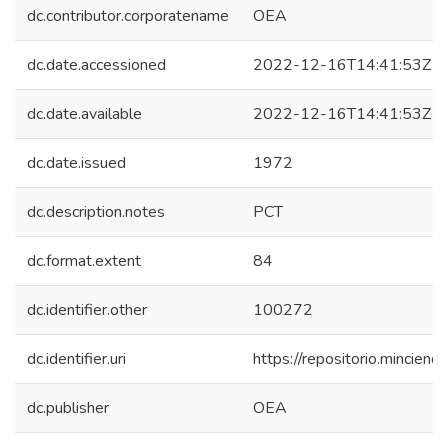
dc.contributor.corporatename
OEA
dc.date.accessioned
2022-12-16T14:41:53Z
dc.date.available
2022-12-16T14:41:53Z
dc.date.issued
1972
dc.description.notes
PCT
dc.format.extent
84
dc.identifier.other
100272
dc.identifier.uri
https://repositorio.mincie
dc.publisher
OEA