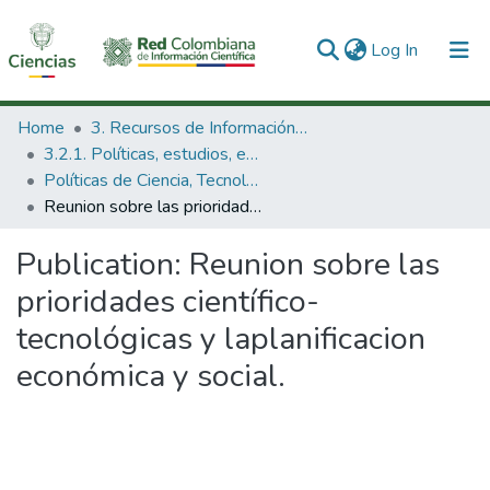
(current)
Log In
Communities & Collections
Home
3. Recursos de Información Científica y Tecnológica
3.2.1. Políticas, estudios, evaluaciones e indicadores de CTeI
All of DSpace
Políticas de Ciencia, Tecnología e Innovación
Reunion sobre las prioridades científico-tecnológicas y laplanificacion económica y social.
Statistics
Publication:
Reunion sobre las
prioridades científico-
tecnológicas y laplanificacion
económica y social.