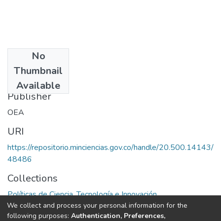
No
Date
Thumbnail
1972
Available
Publisher
OEA
URI
https://repositorio.minciencias.gov.co/handle/20.500.14143/
48486
Collections
Políticas de Ciencia, Tecnología e Innovación
We collect and process your personal information for the
following purposes:
Authentication, Preferences,
Full item page