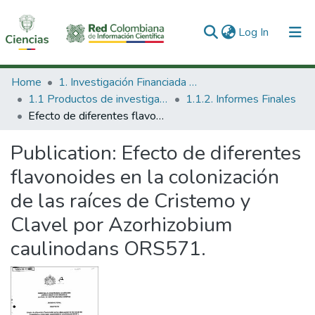
(current)
Log In
Communities & Collections
Home
1. Investigación Financiada con Recursos Públicos
1.1 Productos de investigación
1.1.2. Informes Finales
All of DSpace
Efecto de diferentes flavonoides en la colonización de las raíces de Cristemo y Clavel por Azorhizobium caulinodans ORS571.
Statistics
Publication:
Efecto de diferentes
flavonoides en la colonización
de las raíces de Cristemo y
Clavel por Azorhizobium
caulinodans ORS571.