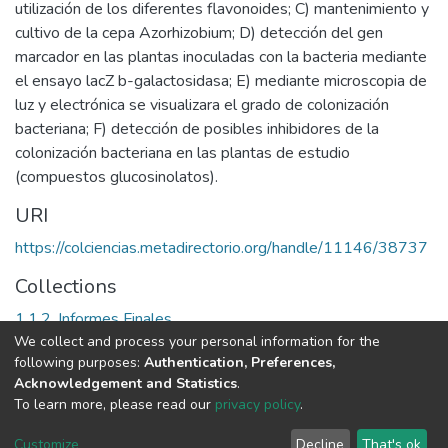
utilización de los diferentes flavonoides; C) mantenimiento y
cultivo de la cepa Azorhizobium; D) detección del gen
marcador en las plantas inoculadas con la bacteria mediante
el ensayo lacZ b-galactosidasa; E) mediante microscopia de
luz y electrónica se visualizara el grado de colonización
bacteriana; F) detección de posibles inhibidores de la
colonización bacteriana en las plantas de estudio
(compuestos glucosinolatos).
URI
https://colciencias.metadirectorio.org/handle/11146/38737
Collections
1.1.2. Informes Finales
We collect and process your personal information for the
following purposes:
Authentication, Preferences,
Full item page
Acknowledgement and Statistics
.
To learn more, please read our
privacy policy
.
DSpace software
copyright © 2002-2026
LYRASIS
Cookie
Privacy
End User
Send
Customize
Decline
That's ok