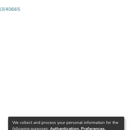
4143/40665
We collect and process your personal information for the
following purposes:
Authentication, Preferences,