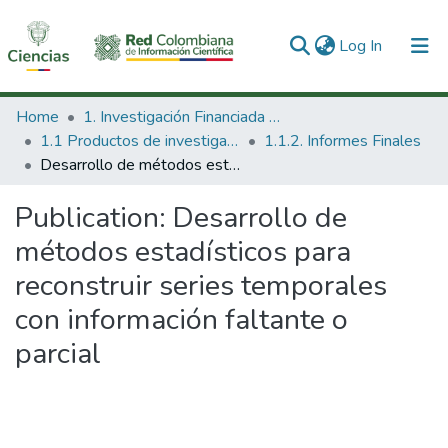
(current)
Log In
Communities & Collections
Home
1. Investigación Financiada con Recursos Públicos
1.1 Productos de investigación
1.1.2. Informes Finales
All of DSpace
Desarrollo de métodos estadísticos para reconstruir series temporales con información faltante o parcial
Statistics
Publication:
Desarrollo de
métodos estadísticos para
reconstruir series temporales
con información faltante o
parcial