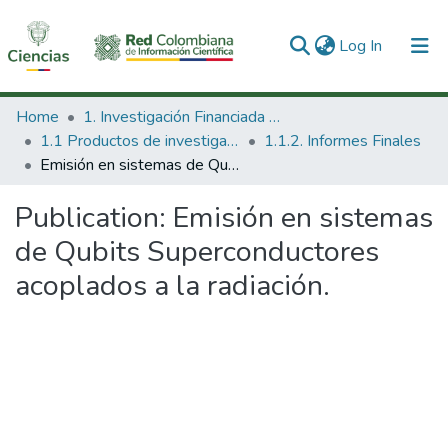
(current)
Log In
Communities & Collections
Home
1. Investigación Financiada con Recursos Públicos
1.1 Productos de investigación
1.1.2. Informes Finales
All of DSpace
Emisión en sistemas de Qubits Superconductores acoplados a la radiación.
Statistics
Publication:
Emisión en sistemas
de Qubits Superconductores
acoplados a la radiación.