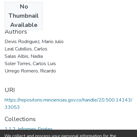
No
Date
Thumbnail
2004
Available
Authors
Devis Rodriguez, Mario Julio
Leal Cubillos, Carlos
Salas Albis, Nadia
Soler Torres, Carlos Luis
Urrego Romero, Ricardo
URI
https://repositorio.minciencias.gov.co/handle/20.500.14143/
33053
Collections
1.1.2. Informes Finales
We collect and process your personal information for the