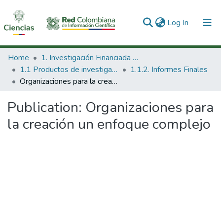
(current)
Log In
Communities & Collections
Home
1. Investigación Financiada con Recursos Públicos
1.1 Productos de investigación
1.1.2. Informes Finales
All of DSpace
Organizaciones para la creación un enfoque complejo
Statistics
Publication:
Organizaciones para
la creación un enfoque complejo