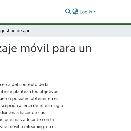
Log In
Sistema de gestión de aprendizaje móvil para un pocket PC.
aje móvil para un
acerca del contexto de la
nte se plantean los objetivos
fueron posibles obtener en el
scripción acerca de eLearning o
udiantes a hacer de sus
os que más adelante con la
zaje móvil o mlearning, en el