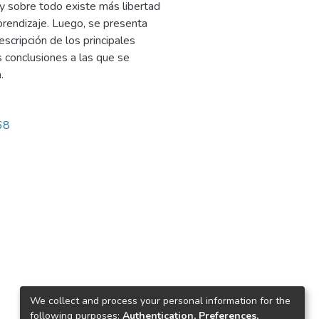
 y sobre todo existe más libertad
prendizaje. Luego, se presenta
descripción de los principales
 conclusiones a las que se
.
68
We collect and process your personal information for the
following purposes:
Authentication, Preferences,