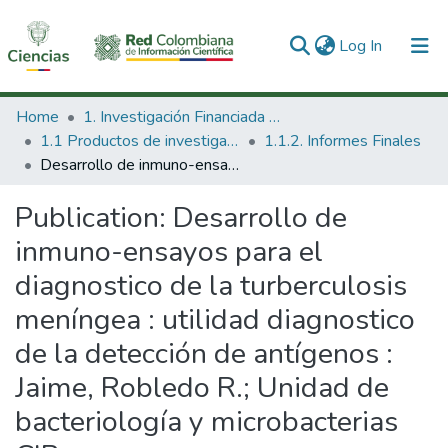
(current)
Log In
Communities & Collections
Home
1. Investigación Financiada con Recursos Públicos
1.1 Productos de investigación
1.1.2. Informes Finales
All of DSpace
Desarrollo de inmuno-ensayos para el diagnostico de la turberculosis meníngea : utilidad diagnostico de la detección de antígenos : Jaime, Robledo R.; Unidad de bacteriología y microbacterias CIB
Statistics
Publication:
Desarrollo de
inmuno-ensayos para el
diagnostico de la turberculosis
meníngea : utilidad diagnostico
de la detección de antígenos :
Jaime, Robledo R.; Unidad de
bacteriología y microbacterias