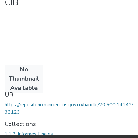
CIB
No
Date
Thumbnail
[SF]
Available
URI
https://repositorio.minciencias.gov.co/handle/20.500.14143/
33123
Collections
1.1.2. Informes Finales