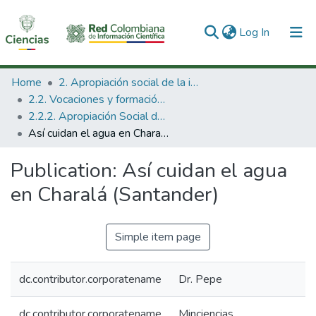
(current)
Log In
Communities & Collections
Home
2. Apropiación social de la información en Ciencia Tecnología e Innovación
2.2. Vocaciones y formación de la CTeI
All of DSpace
2.2.2. Apropiación Social del Conocimiento
Así cuidan el agua en Charalá (Santander)
Statistics
Publication:
Así cuidan el agua
en Charalá (Santander)
Simple item page
dc.contributor.corporatename
Dr. Pepe
dc.contributor.corporatename
Minciencias