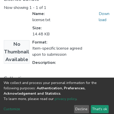
Now showing
1 - 1 of 1
Name:
Down
license.txt
load
Size:
14.48 KB
Format:
No
Item-specific license agreed
Thumbnail
upon to submission
Available
Description:
Collections
We collect and process your personal information for the
2.2.2. Apropiación Social del Conocimiento
following purposes:
Authentication, Preferences,
Acknowledgement and Statistics
.
To learn more, please read our
privacy policy
.
DSpace software
copyright © 2002-2026
LYRASIS
Cookie
Privacy
End User
Send
Customize
Decline
That's ok
settings
policy
Agreement
Feedback