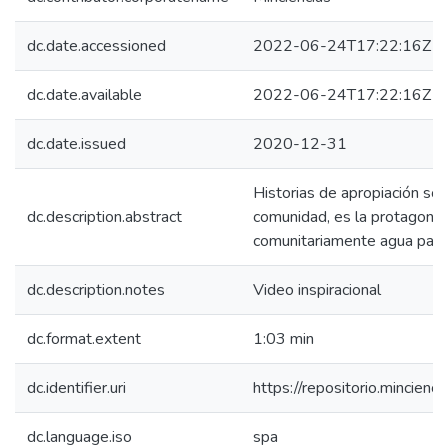
dc.date.accessioned
2022-06-24T17:22:16Z
dc.date.available
2022-06-24T17:22:16Z
dc.date.issued
2020-12-31
Historias de apropiación soc
dc.description.abstract
comunidad, es la protagonis
comunitariamente agua para l
dc.description.notes
Video inspiracional
dc.format.extent
1:03 min
dc.identifier.uri
https://repositorio.mincie
dc.language.iso
spa