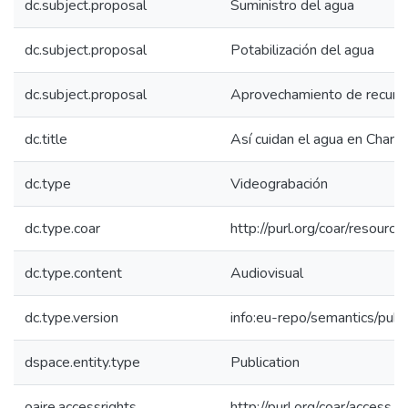
dc.subject.proposal
Suministro del agua
dc.subject.proposal
Potabilización del agua
dc.subject.proposal
Aprovechamiento de recurs
dc.title
Así cuidan el agua en Charal
dc.type
Videograbación
dc.type.coar
http://purl.org/coar/resourc
dc.type.content
Audiovisual
dc.type.version
info:eu-repo/semantics/publ
dspace.entity.type
Publication
oaire.accessrights
http://purl.org/coar/access_r