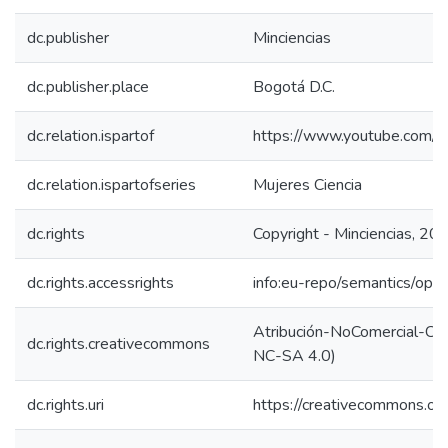
dc.publisher
Minciencias
dc.publisher.place
Bogotá D.C.
dc.relation.ispartof
https://www.youtube.com/
dc.relation.ispartofseries
Mujeres Ciencia
dc.rights
Copyright - Minciencias, 20
dc.rights.accessrights
info:eu-repo/semantics/op
Atribución-NoComercial-Comp
dc.rights.creativecommons
NC-SA 4.0)
dc.rights.uri
https://creativecommons.org