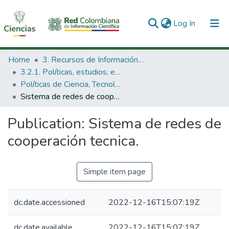
(current)
Log In
Communities & Collections
Home
3. Recursos de Información Científica y Tecnológica
3.2.1. Políticas, estudios, evaluaciones e indicadores de CTeI
All of DSpace
Políticas de Ciencia, Tecnología e Innovación
Sistema de redes de cooperación tecnica.
Statistics
Publication:
Sistema de redes de
cooperación tecnica.
Simple item page
dc.date.accessioned
2022-12-16T15:07:19Z
dc.date.available
2022-12-16T15:07:19Z