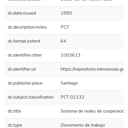
dc.date.issued
1985
dc.description.notes
PCT
dc.format.extent
64
dc.identifier.other
1003613
dc.identifier.uri
https://repositorio.minciencias.
dc.publisher.place
Santiago
dc.subject.classification
PCT 02132
dc.title
Sistema de redes de cooperación 
dc.type
Documento de trabajo