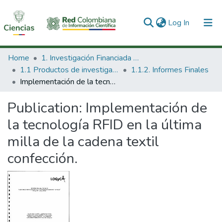
(current)
Log In
Communities & Collections
Home
1. Investigación Financiada con Recursos Públicos
1.1 Productos de investigación
1.1.2. Informes Finales
All of DSpace
Implementación de la tecnología RFID en la última milla de la cadena textil confección.
Statistics
Publication:
Implementación de
la tecnología RFID en la última
milla de la cadena textil
confección.