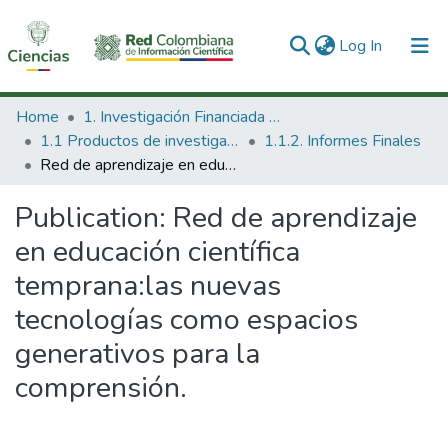
(current)
Log In
Communities & Collections
Home
1. Investigación Financiada con Recursos Públicos
1.1 Productos de investigación
1.1.2. Informes Finales
All of DSpace
Red de aprendizaje en educación científica temprana:las nuevas tecnologías como espacios generativos para la comprensión.
Statistics
Publication:
Red de aprendizaje
en educación científica
temprana:las nuevas
tecnologías como espacios
generativos para la
comprensión.