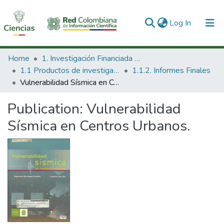
(current)
Log In
Communities & Collections
Home
1. Investigación Financiada con Recursos Públicos
1.1 Productos de investigación
1.1.2. Informes Finales
All of DSpace
Vulnerabilidad Sísmica en Centros Urbanos.
Statistics
Publication:
Vulnerabilidad
Sísmica en Centros Urbanos.