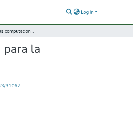
Log In
Herramientas computacionales para la programación de robots industriales
 para la
4143/31067