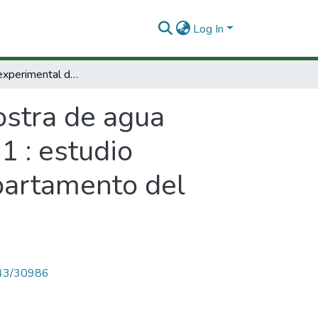
Log In
Desarrollo experimental de la ostra de agua dulce (acostaea rivoli) deshojes 1827. Fase 1 : estudio biológico de la población en el río Opia (departamento del Tolima)
ostra de agua
1 : estudio
epartamento del
4143/30986