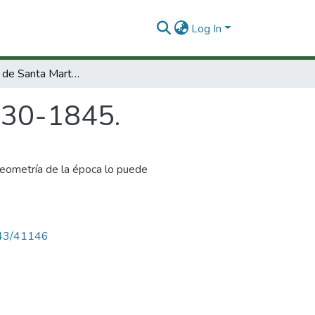
Log In
La provincia de Santa Marta 1830-1845.
830-1845.
eometría de la época lo puede
4143/41146