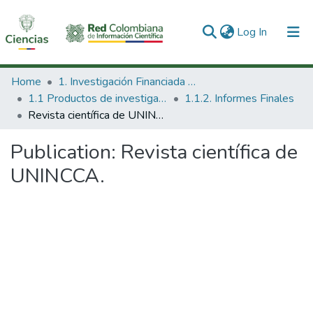
(current)
Log In
Communities & Collections
Home
1. Investigación Financiada con Recursos Públicos
1.1 Productos de investigación
1.1.2. Informes Finales
All of DSpace
Revista científica de UNINCCA.
Statistics
Publication:
Revista científica de
UNINCCA.