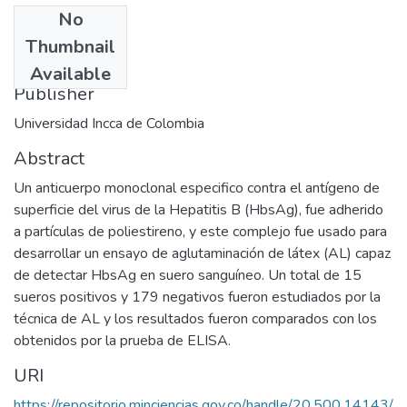
No
Date
Thumbnail
1997-05
Available
Publisher
Universidad Incca de Colombia
Abstract
Un anticuerpo monoclonal especifico contra el antígeno de
superficie del virus de la Hepatitis B (HbsAg), fue adherido
a partículas de poliestireno, y este complejo fue usado para
desarrollar un ensayo de aglutaminación de látex (AL) capaz
de detectar HbsAg en suero sanguíneo. Un total de 15
sueros positivos y 179 negativos fueron estudiados por la
técnica de AL y los resultados fueron comparados con los
obtenidos por la prueba de ELISA.
URI
https://repositorio.minciencias.gov.co/handle/20.500.14143/