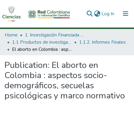
(current)
Log In
Communities & Collections
Home
1. Investigación Financiada con Recursos Públicos
1.1 Productos de investigación
1.1.2. Informes Finales
All of DSpace
El aborto en Colombia : aspectos socio-demográficos, secuelas psicológicas y marco normativo
Statistics
Publication:
El aborto en
Colombia : aspectos socio-
demográficos, secuelas
psicológicas y marco normativo