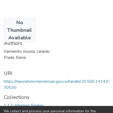
No
Date
Thumbnail
1998
Available
Authors
Sarmiento Anzola, Libardo
Prada, Elena
URI
https://repositorio.minciencias.gov.co/handle/20.500.14143/
30530
Collections
1.1.2. Informes Finales
We collect and process your personal information for the