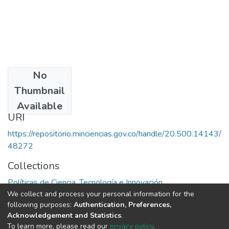
No
Publisher
Thumbnail
OEA
Available
URI
https://repositorio.minciencias.gov.co/handle/20.500.14143/
48272
Collections
Políticas de Ciencia, Tecnología e Innovación
We collect and process your personal information for the
following purposes:
Authentication, Preferences,
Full item page
Acknowledgement and Statistics
.
To learn more, please read our
privacy policy
.