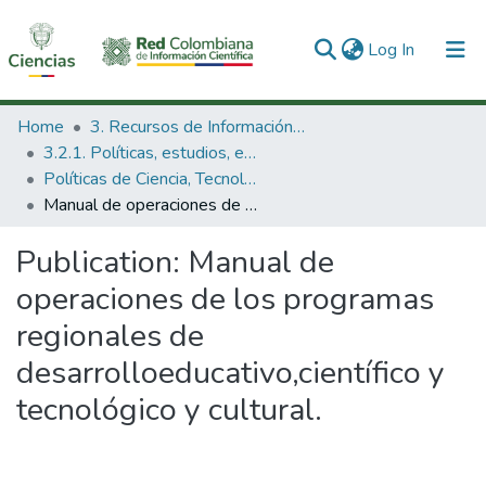
(current)
Log In
Communities & Collections
Home
3. Recursos de Información Científica y Tecnológica
3.2.1. Políticas, estudios, evaluaciones e indicadores de CTeI
All of DSpace
Políticas de Ciencia, Tecnología e Innovación
Manual de operaciones de los programas regionales de desarrolloeducativo,científico y tecnológico y cultural.
Statistics
Publication:
Manual de
operaciones de los programas
regionales de
desarrolloeducativo,científico y
tecnológico y cultural.