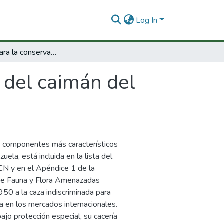
Log In
Programa para la conservación del caimán del Orinoco Crocodylus Intermedius.
 del caimán del
os componentes más característicos
ela, está incluida en la lista del
CN y en el Apéndice 1 de la
 de Fauna y Flora Amenazadas
50 a la caza indiscriminada para
da en los mercados internacionales.
jo protección especial, su cacería