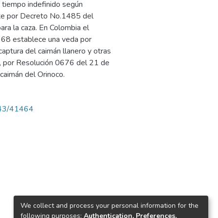
r tiempo indefinido según
e por Decreto No.1485 del
ara la caza. En Colombia el
968 establece una veda por
captura del caimán llanero y otras
e, por Resolución 0676 del 21 de
 caimán del Orinoco.
4143/41464
We collect and process your personal information for the
following purposes:
Authentication, Preferences,