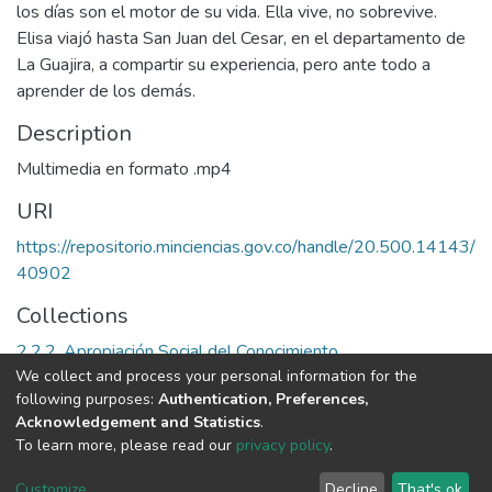
los días son el motor de su vida. Ella vive, no sobrevive.
Elisa viajó hasta San Juan del Cesar, en el departamento de
La Guajira, a compartir su experiencia, pero ante todo a
aprender de los demás.
Description
Multimedia en formato .mp4
URI
https://repositorio.minciencias.gov.co/handle/20.500.14143/
40902
Collections
2.2.2. Apropiación Social del Conocimiento
We collect and process your personal information for the
following purposes:
Authentication, Preferences,
Full item page
Acknowledgement and Statistics
.
To learn more, please read our
privacy policy
.
DSpace software
copyright © 2002-2026
LYRASIS
Cookie
Privacy
End User
Send
Customize
Decline
That's ok