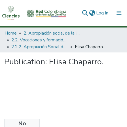
(current)
Log In
Communities & Collections
Home
2. Apropiación social de la información en Ciencia Tecnología e Innovación
2.2. Vocaciones y formación de la CTeI
All of DSpace
2.2.2. Apropiación Social del Conocimiento
Elisa Chaparro.
Statistics
Publication:
Elisa Chaparro.
No
Files