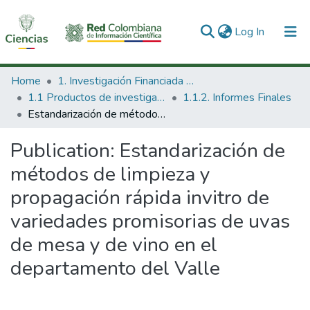
(current)
Log In
Communities & Collections
Home
1. Investigación Financiada con Recursos Públicos
1.1 Productos de investigación
1.1.2. Informes Finales
All of DSpace
Estandarización de métodos de limpieza y propagación rápida invitro de variedades promisorias de uvas de mesa y de vino en el departamento del Valle
Statistics
Publication:
Estandarización de
métodos de limpieza y
propagación rápida invitro de
variedades promisorias de uvas
de mesa y de vino en el
departamento del Valle