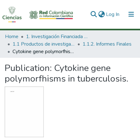
(current)
Log In
Communities & Collections
Home
1. Investigación Financiada con Recursos Públicos
1.1 Productos de investigación
1.1.2. Informes Finales
All of DSpace
Cytokine gene polymorfhisms in tuberculosis.
Statistics
Publication:
Cytokine gene
polymorfhisms in tuberculosis.