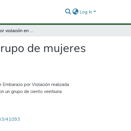
Log In
Embarazo por violación en un grupo de mujeres victimas de Cali, Valle.
grupo de mujeres
re Embarazo por Violación realizada
on un grupo de ciento veintiuna
4143/41093