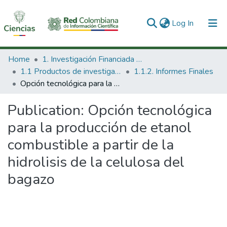
(current)
Log In
Communities & Collections
Home
1. Investigación Financiada con Recursos Públicos
1.1 Productos de investigación
1.1.2. Informes Finales
All of DSpace
Opción tecnológica para la producción de etanol combustible a partir de la hidrolisis de la celulosa del bagazo
Statistics
Publication:
Opción tecnológica
para la producción de etanol
combustible a partir de la
hidrolisis de la celulosa del
bagazo