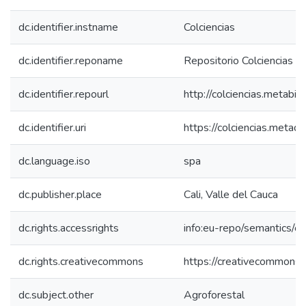
dc.identifier.instname
Colciencias
dc.identifier.reponame
Repositorio Colciencias
dc.identifier.repourl
http://colciencias.metabib
dc.identifier.uri
https://colciencias.meta
dc.language.iso
spa
dc.publisher.place
Cali, Valle del Cauca
dc.rights.accessrights
info:eu-repo/semantics/
dc.rights.creativecommons
https://creativecommons.o
dc.subject.other
Agroforestal