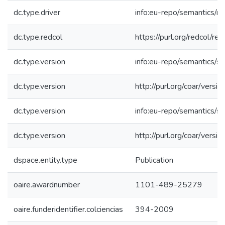
dc.type.driver
info:eu-repo/semantics/re
dc.type.redcol
https://purl.org/redcol/r
dc.type.version
info:eu-repo/semantics/s
dc.type.version
http://purl.org/coar/ver
dc.type.version
info:eu-repo/semantics/s
dc.type.version
http://purl.org/coar/ver
dspace.entity.type
Publication
oaire.awardnumber
1101-489-25279
oaire.funderidentifier.colciencias
394-2009