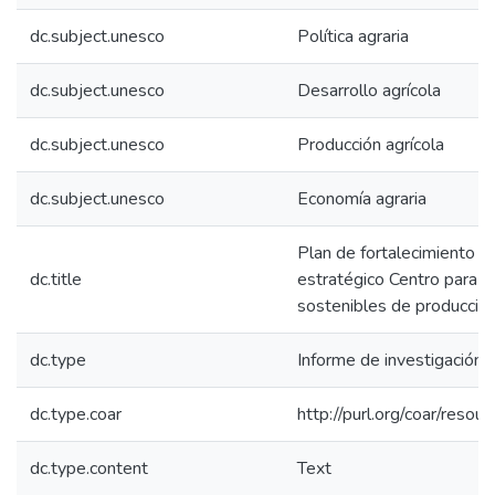
dc.subject.unesco
Política agraria
dc.subject.unesco
Desarrollo agrícola
dc.subject.unesco
Producción agrícola
dc.subject.unesco
Economía agraria
Plan de fortalecimiento In
dc.title
estratégico Centro para l
sostenibles de producció
dc.type
Informe de investigación
dc.type.coar
http://purl.org/coar/reso
dc.type.content
Text