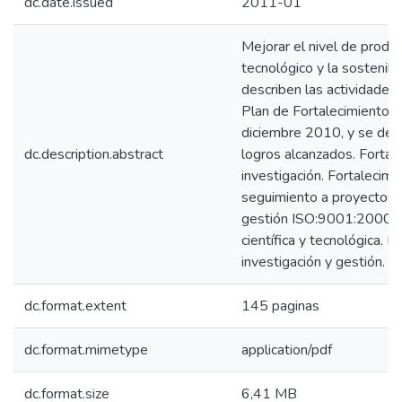
dc.date.issued
2011-01
Mejorar el nivel de producc
tecnológico y la sostenibi
describen las actividades
Plan de Fortalecimiento In
diciembre 2010, y se detal
dc.description.abstract
logros alcanzados. Fortal
investigación. Fortalecimi
seguimiento a proyectos a
gestión ISO:9001:2000 a
científica y tecnológica. 
investigación y gestión.
dc.format.extent
145 paginas
dc.format.mimetype
application/pdf
dc.format.size
6,41 MB