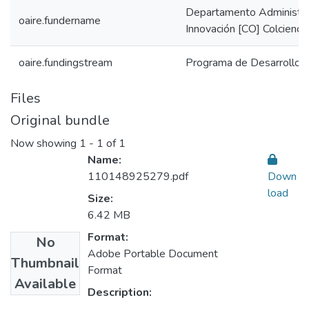
Departamento Administrat
oaire.fundername
Innovación [CO] Colcienci
oaire.fundingstream
Programa de Desarrollo T
Files
Original bundle
Now showing
1 - 1 of 1
Name:
110148925279.pdf
Down
load
Size:
6.42 MB
Format:
No
Adobe Portable Document
Thumbnail
Format
Available
Description: