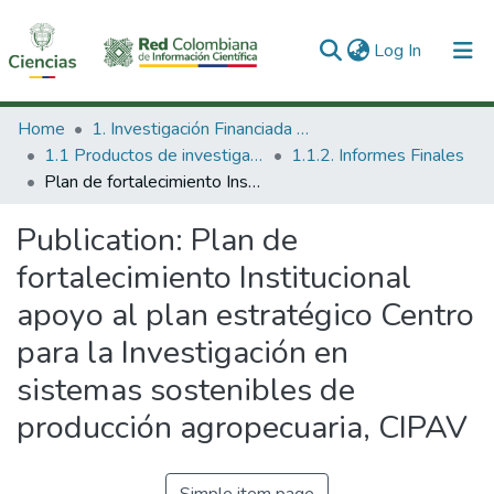
(current)
Log In
Communities & Collections
Home
1. Investigación Financiada con Recursos Públicos
1.1 Productos de investigación
1.1.2. Informes Finales
All of DSpace
Plan de fortalecimiento Institucional apoyo al plan estratégico Centro para la Investigación en sistemas sostenibles de producción agropecuaria, CIPAV
Statistics
Publication:
Plan de
fortalecimiento Institucional
apoyo al plan estratégico Centro
para la Investigación en
sistemas sostenibles de
producción agropecuaria, CIPAV