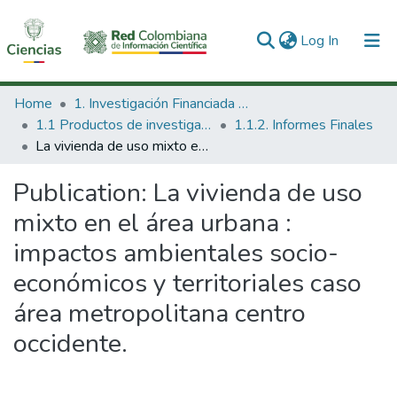
(current)
Log In
Communities & Collections
Home
1. Investigación Financiada con Recursos Públicos
1.1 Productos de investigación
1.1.2. Informes Finales
All of DSpace
La vivienda de uso mixto en el área urbana : impactos ambientales socio-económicos y territoriales caso área metropolitana centro occidente.
Statistics
Publication:
La vivienda de uso
mixto en el área urbana :
impactos ambientales socio-
económicos y territoriales caso
área metropolitana centro
occidente.