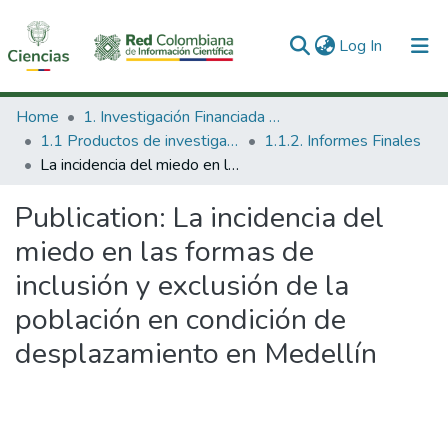
(current)
Log In
Communities & Collections
Home
1. Investigación Financiada con Recursos Públicos
1.1 Productos de investigación
1.1.2. Informes Finales
All of DSpace
La incidencia del miedo en las formas de inclusión y exclusión de la población en condición de desplazamiento en Medellín
Statistics
Publication:
La incidencia del
miedo en las formas de
inclusión y exclusión de la
población en condición de
desplazamiento en Medellín